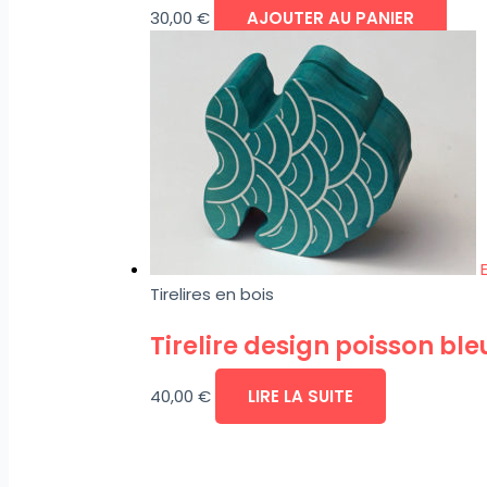
30,00
€
AJOUTER AU PANIER
Tirelires en bois
Tirelire design poisson ble
40,00
€
LIRE LA SUITE